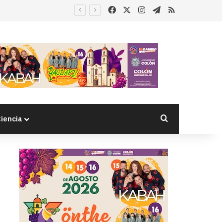
Facebook
X
Instagram
Telegram
RSS
Buscar por
iencia