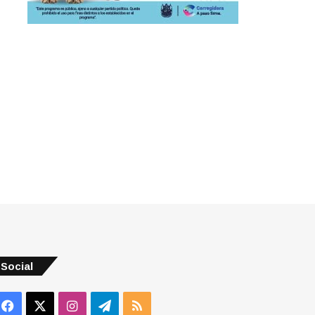
Social
Facebook
X
Instagram
Telegram
RSS