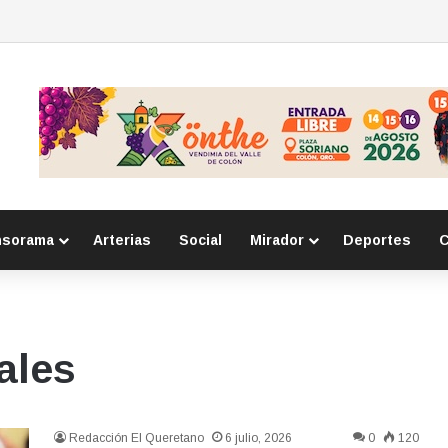
eso por homicidio calificado ocurrido en la colonia Lázaro Cárdenas
nsorama
Arterias
Social
Mirador
Deportes
C
ales
Redacción El Queretano
6 julio, 2026
0
120