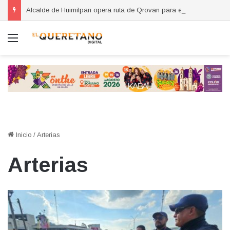
Alcalde de Huimilpan opera ruta de Qrovan para evaluar el servicio
Menú
Inicio
/
Arterias
Arterias