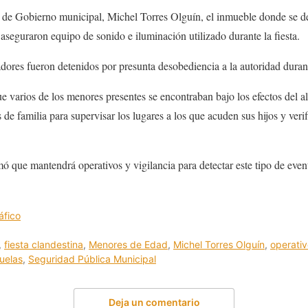
 de Gobierno municipal, Michel Torres Olguín, el inmueble donde se de
 aseguraron equipo de sonido e iluminación utilizado durante la fiesta.
dores fueron detenidos por presunta desobediencia a la autoridad durant
e varios de los menores presentes se encontraban bajo los efectos del al
 de familia para supervisar los lugares a los que acuden sus hijos y veri
 que mantendrá operativos y vigilancia para detectar este tipo de evento
áfico
,
fiesta clandestina
,
Menores de Edad
,
Michel Torres Olguín
,
operati
uelas
,
Seguridad Pública Municipal
Deja un comentario