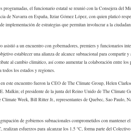
s programadas, el funcionario estatal se reunió con la Consejera del Mi
cia de Navarra en España, Itziar Gómez López, con quien platicó respec
 de implementación de estrategias que permitan involucrar a la ciudadaní
o asistió a un encuentro con gobernadores, premiers y funcionarios inte
bjetivo establecer una alianza de alcance subnacional para compartir y a
ate al cambio climático, así como aumentar la colaboración entre los p
 todos los estados y regiones.
es en este encuentro fueron la CEO de The Climate Group, Helen Clar
 E. Malkin; el presidente de la junta del Reino Unido de The Climate 
e Climate Week, Bill Ritter Jr., representantes de Quebec, Sao Paulo, Na
agrupación de gobiernos subnacionales comprometidos con mantener el
C, realizan esfuerzos para alcanzar los 1.5 °C, forma parte del Colectiv