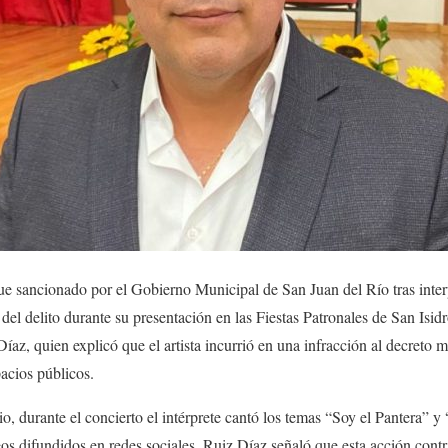
ue sancionado por el Gobierno Municipal de San Juan del Río tras inter
el delito durante su presentación en las Fiestas Patronales de San Isidro
az, quien explicó que el artista incurrió en una infracción al decreto 
pacios públicos.
o, durante el concierto el intérprete cantó los temas “Soy el Pantera” y
os difundidos en redes sociales. Ruiz Díaz señaló que esta acción contr