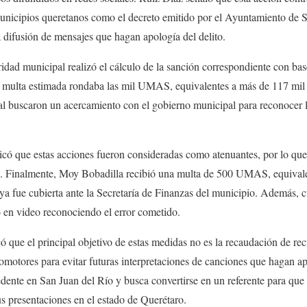
municipios queretanos como el decreto emitido por el Ayuntamiento de S
a difusión de mensajes que hagan apología del delito.
toridad municipal realizó el cálculo de la sanción correspondiente con b
la multa estimada rondaba las mil UMAS, equivalentes a más de 117 mil 
egal buscaron un acercamiento con el gobierno municipal para reconocer l
licó que estas acciones fueron consideradas como atenuantes, por lo qu
to. Finalmente, Moy Bobadilla recibió una multa de 500 UMAS, equiva
 ya fue cubierta ante la Secretaría de Finanzas del municipio. Además,
 en video reconociendo el error cometido.
 que el principal objetivo de estas medidas no es la recaudación de rec
promotores para evitar futuras interpretaciones de canciones que hagan a
dente en San Juan del Río y busca convertirse en un referente para que o
s presentaciones en el estado de Querétaro.