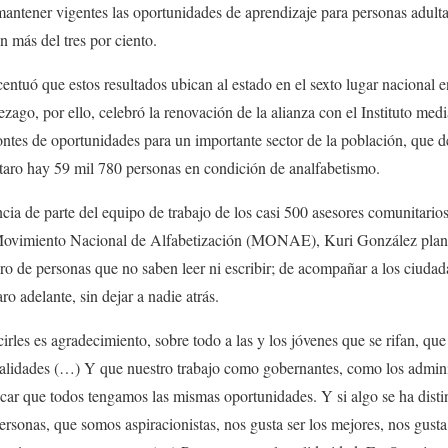
s mantener vigentes las oportunidades de aprendizaje para personas adult
n más del tres por ciento.
centuó que estos resultados ubican al estado en el sexto lugar nacional 
zago, por ello, celebró la renovación de la alianza con el Instituto med
zontes de oportunidades para un importante sector de la población, que 
ro hay 59 mil 780 personas en condición de analfabetismo.
ncia de parte del equipo de trabajo de los casi 500 asesores comunitario
 Movimiento Nacional de Alfabetización (MONAE), Kuri González plant
ero de personas que no saben leer ni escribir; de acompañar a los ciuda
ro adelante, sin dejar a nadie atrás.
rles es agradecimiento, sobre todo a las y los jóvenes que se rifan, que
ealidades (…) Y que nuestro trabajo como gobernantes, como los admi
scar que todos tengamos las mismas oportunidades. Y si algo se ha dist
rsonas, que somos aspiracionistas, nos gusta ser los mejores, nos gusta 