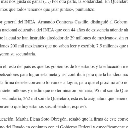
más nos gusta es ganar (…) Por otra parte, la solidaridad. En Querétar
emos que todos tenemos que jalar juntos», puntualizó.
tor general del INEA, Armando Contreras Castillo, distinguió al Gobern
a nacional educativa del INEA que con 44 años de existencia atiende al
 la cual se han instruido alrededor de 29 millones de mexicanos; sin e
lones 200 mil mexicanos que no saben leer y escribir, 7.5 millones que 
yeron su secundaria.
el resto del país es que los gobiernos de los estados y la educación 
betizadores para lograr esta meta y así contribuir para que la bandera na
 la firma de este convenio lo vamos a lograr, para que el próximo año 
s siete millones y medio que no terminaron primaria, 95 mil son de Quer
 secundaria, 262 mil son de Querétaro, esta es la asignatura que tenem
onvenio que hoy estamos suscribiendo», expresó.
ducación, Martha Elena Soto Obregón, resaltó que la firma de este conve
erno del Estado en conjunto con el Gobierno Federal y específicamente 