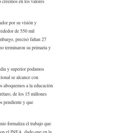
o creemos en los valores
ador por su visión y
rededor de 550 mil
mbargo, precisó faltan 27
no terminaron su primaria y
media y superior podamos
cional se alcance con
nos aboquemos a la educación
étaro, de los 15 millones
os pendiente y que
nio formaliza el trabajo que
con el INEA, dado que en la