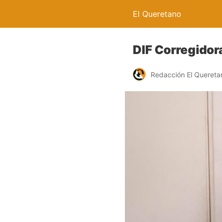
El Queretano
DIF Corregidora
Redacción El Quereta