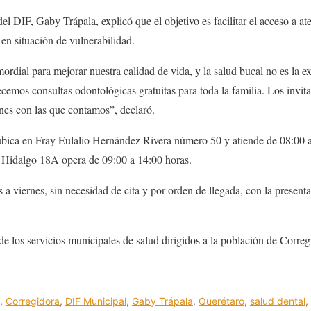
el DIF, Gaby Trápala, explicó que el objetivo es facilitar el acceso a a
en situación de vulnerabilidad.
ordial para mejorar nuestra calidad de vida, y la salud bucal no es la e
cemos consultas odontológicas gratuitas para toda la familia. Los invit
ones con las que contamos”, declaró.
bica en Fray Eulalio Hernández Rivera número 50 y atiende de 08:00 a
l Hidalgo 18A opera de 09:00 a 14:00 horas.
es a viernes, sin necesidad de cita y por orden de llegada, con la pres
de los servicios municipales de salud dirigidos a la población de Correg
,
Corregidora
,
DIF Municipal
,
Gaby Trápala
,
Querétaro
,
salud dental
,