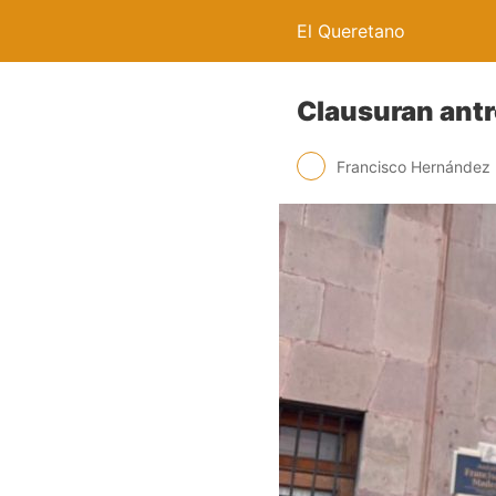
El Queretano
Clausuran antro
Francisco Hernández