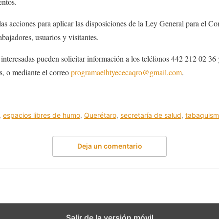
entos.
las acciones para aplicar las disposiciones de la Ley General para el Co
abajadores, usuarios y visitantes.
 interesadas pueden solicitar información a los teléfonos 442 212 02 36
s, o mediante el correo
programaelhtyececaqro@gmail.com
.
,
espacios libres de humo
,
Querétaro
,
secretaría de salud
,
tabaquis
Deja un comentario
Salir de la versión móvil