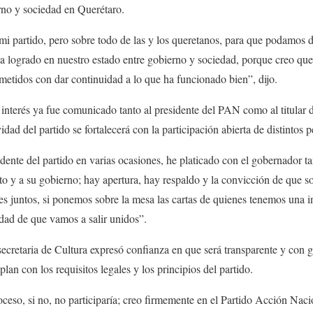
rno y sociedad en Querétaro.
i partido, pero sobre todo de las y los queretanos, para que podamos d
 ha logrado en nuestro estado entre gobierno y sociedad, porque creo q
etidos con dar continuidad a lo que ha funcionado bien”, dijo.
interés ya fue comunicado tanto al presidente del PAN como al titular de
dad del partido se fortalecerá con la participación abierta de distintos pe
sidente del partido en varias ocasiones, he platicado con el gobernador 
o y a su gobierno; hay apertura, hay respaldo y la convicción de que s
s juntos, si ponemos sobre la mesa las cartas de quienes tenemos una i
idad de que vamos a salir unidos”.
 secretaria de Cultura expresó confianza en que será transparente y con g
an con los requisitos legales y los principios del partido.
roceso, si no, no participaría; creo firmemente en el Partido Acción Naci