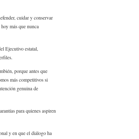
efender, cuidar y conservar
ue hoy más que nunca
l Ejecutivo estatal,
rfiles.
también, porque antes que
omos más competitivos si
ntención genuina de
arantías para quienes aspiren
onal y en que el diálogo ha