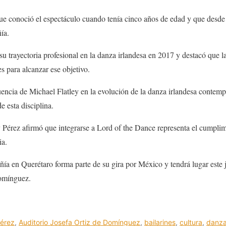
e conoció el espectáculo cuando tenía cinco años de edad y que desde 
ía.
 su trayectoria profesional en la danza irlandesa en 2017 y destacó que la
s para alcanzar ese objetivo.
encia de Michael Flatley en la evolución de la danza irlandesa contemp
 esta disciplina.
y Pérez afirmó que integrarse a Lord of the Dance representa el cumpli
ia.
ía en Querétaro forma parte de su gira por México y tendrá lugar este j
Domínguez.
Pérez
,
Auditorio Josefa Ortiz de Domínguez
,
bailarines
,
cultura
,
danza