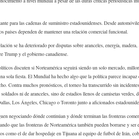
nocimiento a nivel mundial a pesar de las duras críticas periodísticas int
nte para las cadenas de suministro estadounidenses. Desde automóviles
s países dependen de mantener una relación comercial funcional.
ación se ha deteriorado por disputas sobre aranceles, energía, madera, 
ntre Trump y el gobierno canadiense.
líticos discuten si Norteamérica seguirá siendo un solo mercado, millo
a sola fiesta. El Mundial ha hecho algo que la política parece incapaz d
cho. Contra muchos pronósticos, el torneo ha transcurrido sin incidente
soldados ni de aranceles, sino de estadios llenos de camisetas verdes, 
 Dallas, Los Ángeles, Chicago o Toronto junto a aficionados estadounid
uen negociando dónde continúan y dónde terminan las fronteras comerci
ando que las fronteras de Norteamérica también pueden borrarse y ser 
s como el de dar hospedaje en Tijuana al equipo de futbol de Irán, cob