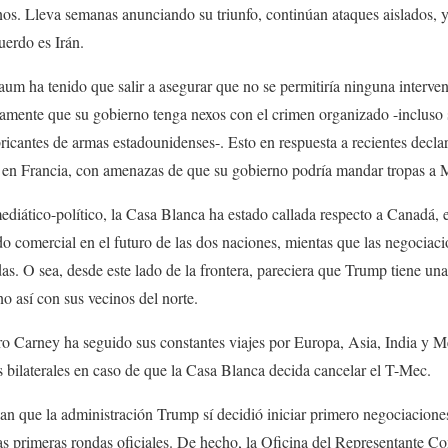
nos. Lleva semanas anunciando su triunfo, continúan ataques aislados, 
uerdo es Irán.
m ha tenido que salir a asegurar que no se permitiría ninguna intervenc
amente que su gobierno tenga nexos con el crimen organizado -incluso 
bricantes de armas estadounidenses-. Esto en respuesta a recientes dec
 en Francia, con amenazas de que su gobierno podría mandar tropas a 
ediático-político, la Casa Blanca ha estado callada respecto a Canadá,
o comercial en el futuro de las dos naciones, mientas que las negociac
. O sea, desde este lado de la frontera, pareciera que Trump tiene un
no así con sus vecinos del norte.
tro Carney ha seguido sus constantes viajes por Europa, Asia, India y
 bilaterales en caso de que la Casa Blanca decida cancelar el T-Mec.
can que la administración Trump sí decidió iniciar primero negociacione
as primeras rondas oficiales. De hecho, la Oficina del Representante C