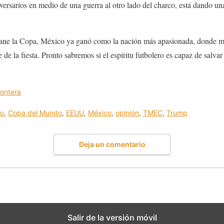
versarios en medio de una guerra al otro lado del charco, está dando u
ne la Copa, México ya ganó como la nación más apasionada, donde mejor
de la fiesta. Pronto sabremos si el espíritu futbolero es capaz de salva
rontera
io
,
Copa del Mundo
,
EEUU
,
México
,
opinión
,
TMEC
,
Trump
Deja un comentario
Salir de la versión móvil