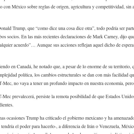
jo con México sobre reglas de origen, agricultura y competitividad, sin 
onald Trump, que “como dice una cosa dice otra”, todo podría ser parte
bos socios. En las más recientes declaraciones de Mark Carney, dijo q
alquier acuerdo”… Aunque sus acciones reflejan aquel dicho de espera 
iendo en Canadá, he notado que, a pesar de lo enorme de su territorio,
lejidad política, los cambios estructurales se dan con más facilidad 
l T-Mec, no vaya a tener un profundo impacto en nuestra economía, pero 
-Mec prevalecerá, persiste la remota posibilidad de que Estados Unidos
dientes.
chas ocasiones Trump ha criticado el gobierno mexicano y ha amenazado
te tendría el poder para hacerlo-, a diferencia de Irán o Venezuela, Mé